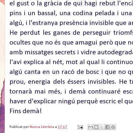
el gust o la gràcia de qui hagi rebut l'en
pins i un bassal, una codina pelada i u
algú, i l'estranya presència invisible que a
He perdut les ganes de perseguir triomf
ocultes que no és que amagui però que no
amb missatges secrets i vidre autodegrada
l'avi explica al nét, mot al qual li contin
algú canta en un racó de bosc i que no qu
prou, energia dels éssers invisibles. He 
tornarà mai més, i demà continuaré escri
haver d'explicar ningú perquè escric el que
Fins demà!
Publicat per
Nuesa Literària
a
17:17