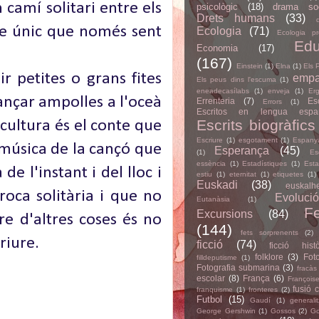
 camí solitari entre els
psicològic
(18)
drama soc
Drets humans
(33)
re únic que només sent
Ecologia
(71)
Ecologia pr
Edu
Economia
(17)
(167)
Einstein
(1)
Elna
(1)
Els 
 petites o grans fites
empa
Els peus dins l'escuma
(1)
eneadecasílabs
(1)
enveja
(1)
Er
ançar ampolles a l'oceà
Errenteria
(7)
Es
Errors
(1)
Escritos en lengua espa
Escrits biogràfics
cultura és el conte que
Escriure
(1)
esgotament
(1)
Espany
a música de la cançó que
Esperança
(45)
(1)
Es
essència
(1)
Estadístiques
(1)
Esta
 l'instant i del lloc i
estiu
(1)
eternitat
(1)
etiquetes
(1)
Euskadi
(38)
euskalhe
roca solitària i que no
Evolució
Eutanàsia
(1)
Fe
Excursions
(84)
e d'altres coses és no
(144)
fets sorprenents
(2)
riure.
ficció
(74)
ficció histò
folklore
(3)
Foto
filldeputisme
(1)
Fotografia submarina
(3)
fracàs
escolar
(8)
França
(6)
François
fusió c
franquisme
(1)
fronteres
(2)
Futbol
(15)
Gaudí
(1)
generali
George Gershwin
(1)
Gossos
(2)
Go