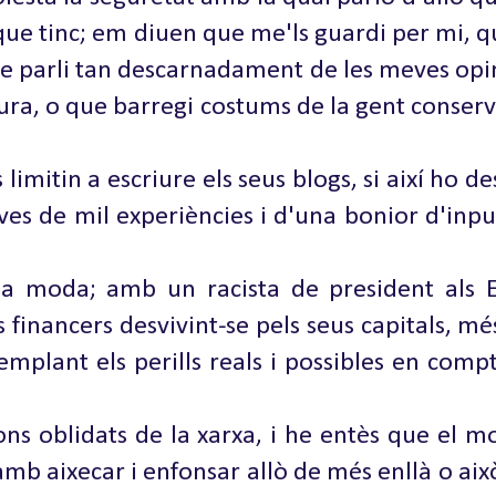
que tinc; em diuen que me'ls guardi per mi, q
que parli tan descarnadament de les meves opin
atura, o que barregi costums de la gent cons
 limitin a escriure els seus blogs, si així ho d
es de mil experiències i d'una bonior d'inpu
 la moda; amb un racista de president als 
inancers desvivint-se pels seus capitals, més 
plant els perills reals i possibles en compte
ons oblidats de la xarxa, i he entès que el
 amb aixecar i enfonsar allò de més enllà o ai