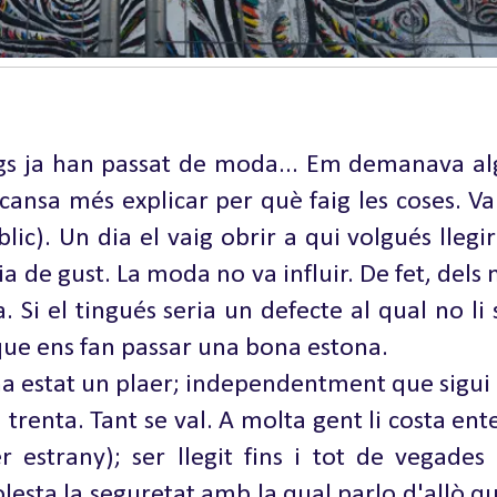
logs ja han passat de moda... Em demanava al
cansa més explicar per què faig les coses. V
lic). Un dia el vaig obrir a qui volgués llegi
ia de gust. La moda no va influir. De fet, dels
Si el tingués seria un defecte al qual no li s
s que ens fan passar una bona estona.
ha estat un plaer; independentment que sigui 
à trenta. Tant se val. A molta gent li costa e
r estrany); ser llegit fins i tot de vegade
sta la seguretat amb la qual parlo d'allò que