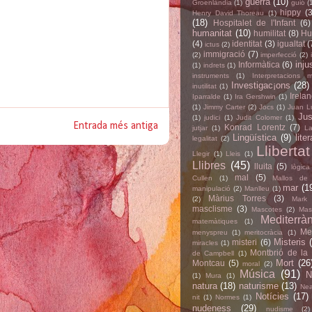
guerra
(10)
Groenlàndia
(1)
guió
(
hippy
(3
Henry David Thoreau
(1)
(18)
Hospitalet de l'Infant
(6)
humanitat
(10)
humilitat
(8)
Hu
(4)
identitat
(3)
igualtat
(
ictus
(2)
immigració
(7)
(2)
imperfecció
(2)
inju
Informàtica
(6)
(1)
indrets
(1)
instruments
(1)
Interpretacions m
Investigac¡ons
(28)
inutilitat
(1)
Irela
Iparralde
(1)
Ira Gershwin
(1)
(1)
Jimmy Carter
(2)
Jocs
(1)
Juan L
Jus
(1)
judici
(1)
Judit Colomer
(1)
Entrada més antiga
Konrad Lorentz
(7)
jutjar
(1)
La
Lingüística
(9)
lite
legalitat
(2)
Llibertat
Llegir
(1)
Lleis
(1)
Llibres
(45)
lluita
(5)
lògica
mal
(5)
Cullen
(1)
Mallos de 
mar
(1
manipulació
(2)
Manlleu
(1)
Màrius Torres
(3)
(2)
Mark
masclisme
(3)
Mascotes
(2)
Mas
Mediterràn
matemàtiques
(1)
Met
menyspreu
(1)
meritocràcia
(1)
Misteris
misteri
(6)
miracles
(1)
Montbrió de la
de Campbell
(1)
Mort
(26
Montcau
(5)
moral
(2)
Música
(91)
N
(1)
Mura
(1)
natura
(18)
naturisme
(13)
Nea
Notícies
(17)
nit
(1)
Normes
(1)
nudeness
(29)
nudisme
(2)