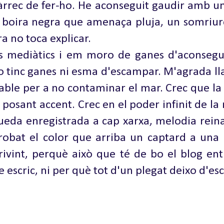
càrrec de fer-ho. He aconseguit gaudir amb un
na boira negra que amenaça pluja, un somriu
ra no toca explicar.
s mediàtics i em moro de ganes d'aconseguir
 tinc ganes ni esma d'escampar. M'agrada ll
ble per a no contaminar el mar. Crec que la 
uo posant accent. Crec en el poder infinit de l
eda enregistrada a cap xarxa, melodia reina de
trobat el color que arriba un captard a una 
vint, perquè això que té de bo el blog entr
 escric, ni per què tot d'un plegat deixo d'esc