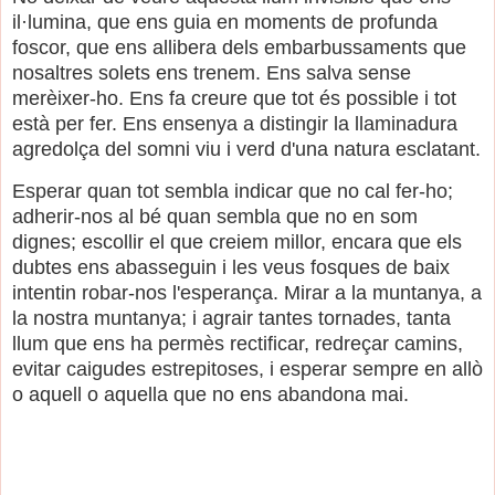
il·lumina, que ens guia en moments de profunda
foscor, que ens allibera dels embarbussaments que
nosaltres solets ens trenem. Ens salva sense
merèixer-ho. Ens fa creure que tot és possible i tot
està per fer. Ens ensenya a distingir la llaminadura
agredolça del somni viu i verd d'una natura esclatant.
Esperar quan tot sembla indicar que no cal fer-ho;
adherir-nos al bé quan sembla que no en som
dignes; escollir el que creiem millor, encara que els
dubtes ens abasseguin i les veus fosques de baix
intentin robar-nos l'esperança. Mirar a la muntanya, a
la nostra muntanya; i agrair tantes tornades, tanta
llum que ens ha permès rectificar, redreçar camins,
evitar caigudes estrepitoses, i esperar sempre en allò
o aquell o aquella que no ens abandona mai.