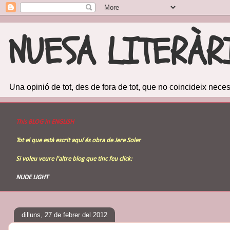
NUESA LITERÀR
Una opinió de tot, des de fora de tot, que no coincideix ne
This BLOG in ENGLISH
Tot el que està escrit aquí és obra de Jere Soler
Si voleu veure l'altre
blog
que tinc feu click:
NUDE LIGHT
dilluns, 27 de febrer del 2012