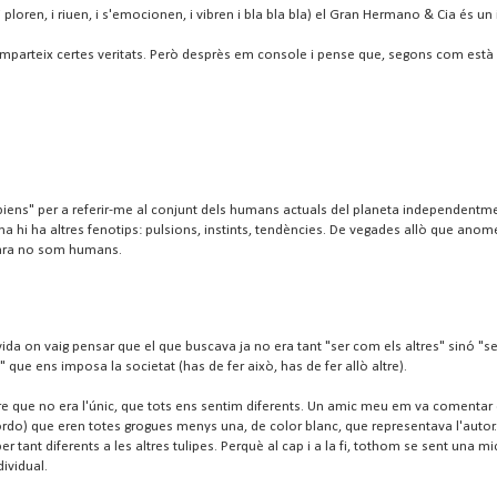
ren, i riuen, i s'emocionen, i vibren i bla bla bla) el Gran Hermano & Cia és un in
rteix certes veritats. Però desprès em console i pense que, segons com està el p
apiens" per a referir-me al conjunt dels humans actuals del planeta independentme
mana hi ha altres fenotips: pulsions, instints, tendències. De vegades allò que a
ncara no som humans.
on vaig pensar que el que buscava ja no era tant "ser com els altres" sinó "ser d
ue ens imposa la societat (has de fer això, has de fer allò altre).
eure que no era l'únic, que tots ens sentim diferents. Un amic meu em va comenta
recordo) que eren totes grogues menys una, de color blanc, que representava l'autor
ant diferents a les altres tulipes. Perquè al cap i a la fi, tothom se sent una mic
dividual.