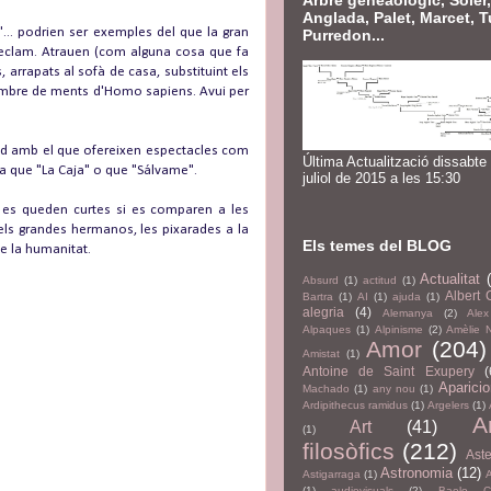
Arbre geneaològic, Soler,
Anglada, Palet, Marcet, T
... podrien ser exemples del que la gran
Purredon...
 reclam. Atrauen (com alguna cosa que fa
arrapats al sofà de casa, substituint els
 nombre de ments d'Homo sapiens. Avui per
tud amb el que ofereixen espectacles com
Última Actualització dissabte
a que "La Caja" o que "Sálvame".
juliol de 2015 a les 15:30
s es queden curtes si es comparen a les
 dels grandes hermanos, les pixarades a la
Els temes del BLOG
de la humanitat.
Actualitat
Absurd
(1)
actitud
(1)
Albert
Bartra
(1)
AI
(1)
ajuda
(1)
alegria
(4)
Alemanya
(2)
Alex
Alpaques
(1)
Alpinisme
(2)
Amèlie 
Amor
(204)
Amistat
(1)
Antoine de Saint Exupery
(
Aparici
Machado
(1)
any nou
(1)
Ardipithecus ramidus
(1)
Argelers
(1)
A
Art
(41)
(1)
filosòfics
(212)
Aste
Astronomia
(12)
Astigarraga
(1)
(1)
audiovisuals
(2)
Baelo Cl