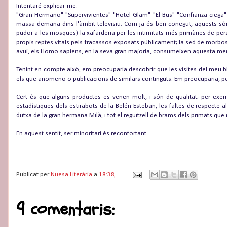
Intentaré explicar-me.
"Gran Hermano" "Supervivientes" "Hotel Glam" "El Bus" "Confianza ciega"
massa demana dins l'àmbit televisiu. Com ja és ben conegut, aquests són 
pudor a les mosques) la xafarderia per les intimitats més primàries de per
propis reptes vitals pels fracassos exposats públicament; la sed de morbo
avui, els Homo sapiens, en la seva gran majoria, consumeixen aquesta me
Tenint en compte això, em preocuparia descobrir que les visites del meu b
els que anomeno o publicacions de similars continguts. Em preocuparia, po
Cert és que alguns productes es venen molt, i són de qualitat; per exem
estadístiques dels estirabots de la Belén Esteban, les faltes de respecte a
dutxa de la gran hermana Milà, i tot el reguitzell de brams dels primats que
En aquest sentit, ser minoritari és reconfortant.
.
.
Publicat per
Nuesa Literària
a
18:38
9 comentaris: