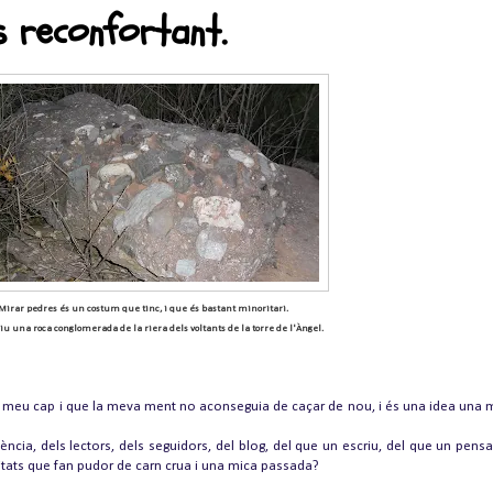
s reconfortant.
Mirar pedres és un costum que tinc, i que és bastant minoritari.
iu una roca conglomerada de la riera dels voltants de la torre de l'Àngel.
.
.
l meu cap i que la meva ment no aconseguia de caçar de nou, i és una idea una mi
ncia, dels lectors, dels seguidors, del blog, del que un escriu, del que un pensa.
itats que fan pudor de carn crua i una mica passada?