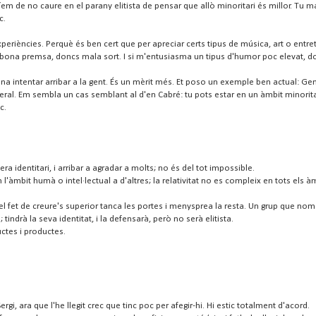
íem de no caure en el parany elitista de pensar que allò minoritari és millor. Tu m
c.
riències. Perquè és ben cert que per apreciar certs tipus de música, art o entret
t bona premsa, doncs mala sort. I si m'entusiasma un tipus d'humor poc elevat, do
pena intentar arribar a la gent. És un mèrit més. Et poso un exemple ben actual:
neral. Em sembla un cas semblant al d'en Cabré: tu pots estar en un àmbit minoritar
c.
ra identitari, i arribar a agradar a molts; no és del tot impossible.
'àmbit humà o intel·lectual a d'altres; la relativitat no es compleix en tots els 
 pel fet de creure's superior tanca les portes i menysprea la resta. Un grup que nomé
 tindrà la seva identitat, i la defensarà, però no serà elitista.
uctes i productes.
i, ara que l'he llegit crec que tinc poc per afegir-hi. Hi estic totalment d'acord.