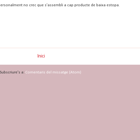
...,personalment no crec que s'assembli a cap producte de baixa estopa.
Inici
Subscriure's a:
Comentaris del missatge (Atom)