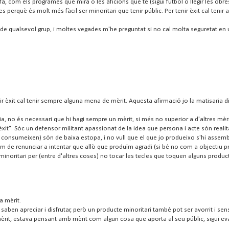
, com els programes que mira o les aficions que té (sigui futbol o llegir les obre
erquè és molt més fàcil ser minoritari que tenir públic. Per tenir èxit cal tenir 
de qualsevol grup, i moltes vegades m'he preguntat si no cal molta seguretat en
enir èxit cal tenir sempre alguna mena de mèrit. Aquesta afirmació jo la matisari
ia, no és necessari que hi hagi sempre un mèrit, si més no superior a d'altres mèri
 "èxit". Sóc un defensor militant apassionat de la idea que persona i acte són realit
 consumeixen) són de baixa estopa, i no vull que el que jo produeixo s'hi assembl
im de renunciar a intentar que allò que produïm agradi (si bé no com a objectiu prior
noritari per (entre d'altres coses) no tocar les tecles que toquen alguns producte
a mèrit.
ben apreciar i disfrutar, però un producte minoritari també pot ser avorrit i sens
mèrit, estava pensant amb mèrit com algun cosa que aporta al seu públic, sigui eva