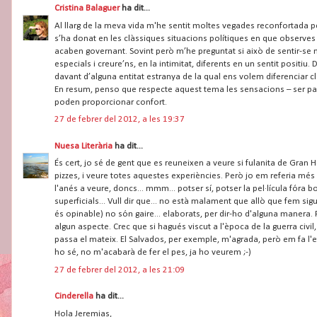
Cristina Balaguer
ha dit...
Al llarg de la meva vida m'he sentit moltes vegades reconfortada 
s’ha donat en les clàssiques situacions polítiques en que observes c
acaben governant. Sovint però m’he preguntat si això de sentir-se m
especials i creure’ns, en la intimitat, diferents en un sentit positi
davant d’alguna entitat estranya de la qual ens volem diferenciar
En resum, penso que respecte aquest tema les sensacions – ser part
poden proporcionar confort.
27 de febrer del 2012, a les 19:37
Nuesa Literària
ha dit...
És cert, jo sé de gent que es reuneixen a veure si fulanita de Gran
pizzes, i veure totes aquestes experiències. Però jo em referia més qu
l'anés a veure, doncs... mmm... potser sí, potser la pel·lícula fór
superficials... Vull dir que... no està malament que allò que fem si
és opinable) no són gaire... elaborats, per dir-ho d'alguna manera
algun aspecte. Crec que si hagués viscut a l'època de la guerra civil,
passa el mateix. El Salvados, per exemple, m'agrada, però em fa l'ef
ho sé, no m'acabarà de fer el pes, ja ho veurem ;-)
27 de febrer del 2012, a les 21:09
Cinderella
ha dit...
Hola Jeremias,