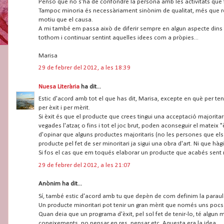
Penso que no s'ha de confondre la persona amb les activitats que fa
Tampoc minoria és necessàriament sinònim de qualitat, més que res p
motiu que el causa.
A mi també em passa això de diferir sempre en algun aspecte dins 
tothom i continuar sentint aquelles idees com a pròpies...
Marisa
29 de febrer del 2012, a les 18:39
Nuesa Literària
ha dit...
Estic d'acord amb tot el que has dit, Marisa, excepte en què per t
per èxit i per mèrit.
Si èxit és que el producte que crees tingui una acceptació majoritar
vegades l'atzar, o fins i tot el joc brut, poden aconseguir el mateix
d'opinar que alguns productes majoritaris (no les persones que els
producte pel fet de ser minoritari ja sigui una obra d'art. Ni que hàg
Si fos el cas que em toqués elaborar un producte que acabés sent mi
29 de febrer del 2012, a les 21:07
Anònim ha dit...
Sí, també estic d'acord amb tu que depèn de com definim la paraul
Un producte minoritari pot tenir un gran mèrit que només uns pocs sa
Quan deia que un programa d'èxit, pel sol fet de tenir-lo, té algun 
coneixements, no pensar en res, pensar etc. Aquesta era la idea.