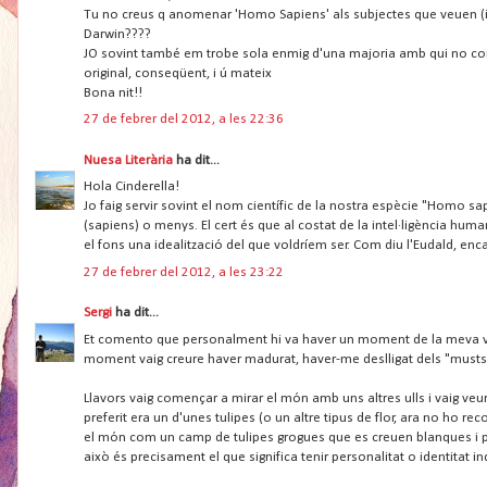
Tu no creus q anomenar 'Homo Sapiens' als subjectes que veuen (i plo
Darwin????
JO sovint també em trobe sola enmig d'una majoria amb qui no compa
original, conseqüent, i ú mateix
Bona nit!!
27 de febrer del 2012, a les 22:36
Nuesa Literària
ha dit...
Hola Cinderella!
Jo faig servir sovint el nom científic de la nostra espècie "Homo s
(sapiens) o menys. El cert és que al costat de la intel·ligència hu
el fons una idealització del que voldríem ser. Com diu l'Eudald, e
27 de febrer del 2012, a les 23:22
Sergi
ha dit...
Et comento que personalment hi va haver un moment de la meva vida 
moment vaig creure haver madurat, haver-me deslligat dels "musts" q
Llavors vaig començar a mirar el món amb uns altres ulls i vaig v
preferit era un d'unes tulipes (o un altre tipus de flor, ara no ho 
el món com un camp de tulipes grogues que es creuen blanques i per t
això és precisament el que significa tenir personalitat o identitat in