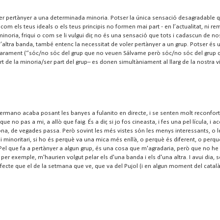
per pertànyer a una determinada minoria. Potser la única sensació desagradable 
om els teus ideals o els teus principis no formen mai part - en l’actualitat, ni r
inoria, friqui o com se li vulgui dir, no és una sensació que tots i cadascun de n
u. D’altra banda, també entenc la necessitat de voler pertànyer a un grup. Potser és 
 clarament (“sóc/no sóc del grup que no veuen Sálvame però sóc/no sóc del grup 
 de la minoria/ser part del grup– es donen simultàniament al llarg de la nostra v
 Hermano acaba posant les banyes a fulanito en directe, i se senten molt reconforta
e no pas a mi, a allò que faig. És a dir, si jo fos cineasta, i fes una pel·lícula, 
a bona, de vegades passa. Però sovint les més vistes són les menys interessants, o
gui minoritari, si ho és perquè va una mica més enllà, o perquè és diferent, o per
. Pel que fa a pertànyer a algun grup, és una cosa que m'agradaria, però que no h
 per exemple, m'haurien volgut pelar els d'una banda i els d'una altra. I avui dia, s
ecte que el de la setmana que ve, que va del Pujol (i en algun moment del català o