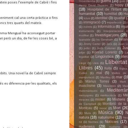
guerra
(10)
Groenlàndia
(1)
guió
(
ateix poses l'exemple de Cabré i fins
hippy
(3
Henry David Thoreau
(1)
(18)
Hospitalet de l'Infant
(6)
humanitat
(10)
humilitat
(8)
Hu
eniment cal una certa pràctica o fins
(4)
identitat
(3)
igualtat
(
ictus
(2)
immigració
(7)
(2)
imperfecció
(2)
ncs tres quarts del mateix.
inju
Informàtica
(6)
(1)
indrets
(1)
instruments
(1)
Interpretacions m
 Gemma Mengual ha aconseguit portar
Investigac¡ons
(28)
inutilitat
(1)
i però un dia, de fer les coses bé, a
Irela
Iparralde
(1)
Ira Gershwin
(1)
(1)
Jimmy Carter
(2)
Jocs
(1)
Juan L
Jus
(1)
judici
(1)
Judit Colomer
(1)
Konrad Lorentz
(7)
jutjar
(1)
La
Lingüística
(9)
lite
legalitat
(2)
Llibertat
Llegir
(1)
Lleis
(1)
Llibres
(45)
lluita
(5)
lògica
mal
(5)
Cullen
(1)
Mallos de 
àmbits. Una novel·la de Cabré sempre
mar
(1
manipulació
(2)
Manlleu
(1)
Màrius Torres
(3)
(2)
Mark
s es diferencia per les qualitats, els
masclisme
(3)
Mascotes
(2)
Mas
Mediterràn
matemàtiques
(1)
Met
menyspreu
(1)
meritocràcia
(1)
Misteris
misteri
(6)
miracles
(1)
Montbrió de la
de Campbell
(1)
Mort
(26
Montcau
(5)
moral
(2)
Música
(90)
N
(1)
Mura
(1)
natura
(18)
naturisme
(13)
Nea
Notícies
(17)
nit
(1)
Normes
(1)
nudeness
(29)
nudisme
(2)