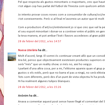
Pel que respecta als gustos minoritaris o majoritaris, crec que haur
i tot algun cop has parlat del futbol de l'Iniesta com quelcom artísti
Jo intento provar coses noves com a consumidor de cultura/oci/expe
i tot coneixements. Però si al final m'avorreix un autor que té mol
Com a productors d'art/oci/entretenient jo sí que crec que val la 
el seu esport minoritari i donar-se a conèixer entre el públic en ge
la teva manera, et pot arribar l'èxit i llavors accedeixes al gran públi
28 de febrer del 2012, a les 14:57
Nuesa Literària
ha dit...
Molt d'acord, Sergi. El somni és continuar creant allò que un conside
Ara bé, penso que objectivament existeixen productes superiors en l
serà "més" que un reality show; si més no, així ho veig jo.
I parlant d'una altra cosa, per a mi, l'elitisme apareix quan el grup
gustos o els estils, però que no barra el pas a ningú, no serà elitista;
Tots som diferents, però des d'un punt de vista objectiu hi ha prod
Hi ha realment algunes tulipes blanques.
28 de febrer del 2012, a les 15:26
Anònim ha dit...
Anava a comentar aquest post sense haver llegit el comentari del Serg