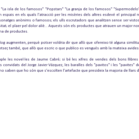
 "La isla de los famosos" "Popstars" "La granja de los famosos" "Supermodelo"
espais en els quals l'atracció per les misèries dels altres esdevé el principal
sonatges anònims o famosos; els ulls escrutadors que analitzen sense ser vistos, 
sitat; el plaer pel dolor aliè... Aquests són els productes que atrauen un major
na de productes.
log augmenten, perquè potser voldria dir que allò que ofereixo té alguna simili
tser, també, que allò que escric o que publico es vengués amb la mateixa avides
ple les novel·les de Jaume Cabré; si bé les xifres de vendes dels bons llibre
ls convidats del Jorge Javier Vázquez, les baralles dels "pavitos" i les "pavites"
 no saben que ho són que s'escolten l'artefacte que presideix la majoria de llars 