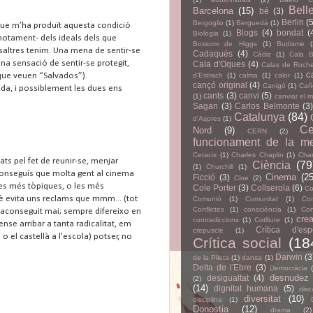
Bell
Barcelona
(15)
bé
(3)
Berlin
(5
Bergoglio
(1)
Berguedà
(1)
que m’ha produït aquesta condició
Blogs
(4)
bondat
(
Biologia
(1)
emotament- dels ideals dels que
Bossom de Higgs
(1)
Budisme
osaltres tenim. Una mena de sentir-se
Cadaqués
(4)
Cádiz
(1)
Cala B
una sensació de sentir-se protegit,
Cala d'Oques
(4)
Calas de Roch
c
que veuen “Salvados”).
d'Estrach
(1)
calma
(1)
calor
(1)
cançó original
(4)
Canigó
(1)
Cañ
ida, i possiblement les dues ens
cants
(3)
canvi
(5)
(1)
canviar el 
Sagan
(3)
Carlos Belmonte
(3
Catalunya
(84)
d'Aspres
(1)
Ce
Nord
(9)
CERN
(2)
funcionament de la m
Cetacis
(1)
Charles Chaplin
(1)
Char
ts pel fet de reunir-se, menjar
Ciència
(79
(1)
Churchill
(1)
i aconseguís que molta gent al cinema
Cinema
(25
Ficció
(3)
Cine
(2)
 les més tòpiques, o les més
Cole Porter
(3)
Collserola
(6)
Co
què evita uns reclams que mmm... (tot
Comunió
(1)
Comunitat
(1)
Con
Conflictes
(1)
consciència
(1)
Con
e aconseguit mai; sempre difereixo en
crea
contradiccions
(1)
Cotlliure
(1)
ense arribar a tanta radicalitat, em
Crítica d'esp
crepuscle
(1)
 el castellà a l'escola) potser, no
Crítica social
(18
Darwin
(3
de la Pileta
(1)
dansa
(1)
Delta de l'Ebre
(3)
Democràcia
desnudez
desigualtat
(4)
(2)
(14)
dignitat humana
(5)
disc
diversitat
(10)
disciplina
(1)
Donostia
(12)
drama
(2)