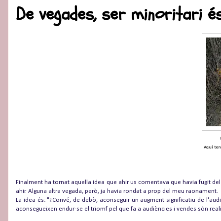
De vegades, ser minoritari é
Aquí ten
Finalment ha tornat aquella idea que ahir us comentava que havia fugit de
ahir. Alguna altra vegada, però, ja havia rondat a prop del meu raonament.
La idea és: "¿Convé, de debò, aconseguir un augment significatiu de l'audiè
aconsegueixen endur-se el triomf pel que fa a audiències i vendes són real