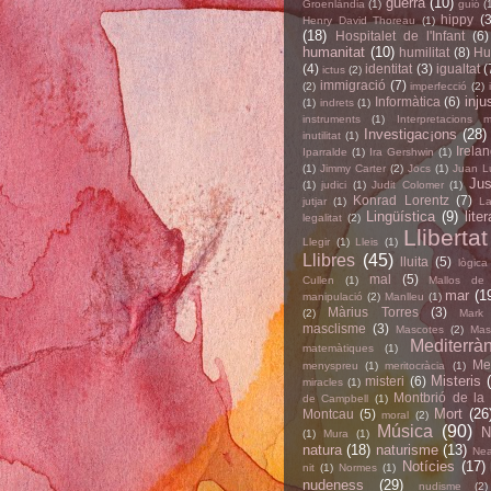
guerra
(10)
Groenlàndia
(1)
guió
(
hippy
(3
Henry David Thoreau
(1)
(18)
Hospitalet de l'Infant
(6)
humanitat
(10)
humilitat
(8)
Hu
(4)
identitat
(3)
igualtat
(
ictus
(2)
immigració
(7)
(2)
imperfecció
(2)
inju
Informàtica
(6)
(1)
indrets
(1)
instruments
(1)
Interpretacions m
Investigac¡ons
(28)
inutilitat
(1)
Irela
Iparralde
(1)
Ira Gershwin
(1)
(1)
Jimmy Carter
(2)
Jocs
(1)
Juan L
Jus
(1)
judici
(1)
Judit Colomer
(1)
Konrad Lorentz
(7)
jutjar
(1)
La
Lingüística
(9)
lite
legalitat
(2)
Llibertat
Llegir
(1)
Lleis
(1)
Llibres
(45)
lluita
(5)
lògica
mal
(5)
Cullen
(1)
Mallos de 
mar
(1
manipulació
(2)
Manlleu
(1)
Màrius Torres
(3)
(2)
Mark
masclisme
(3)
Mascotes
(2)
Mas
Mediterràn
matemàtiques
(1)
Met
menyspreu
(1)
meritocràcia
(1)
Misteris
misteri
(6)
miracles
(1)
Montbrió de la
de Campbell
(1)
Mort
(26
Montcau
(5)
moral
(2)
Música
(90)
N
(1)
Mura
(1)
natura
(18)
naturisme
(13)
Nea
Notícies
(17)
nit
(1)
Normes
(1)
nudeness
(29)
nudisme
(2)