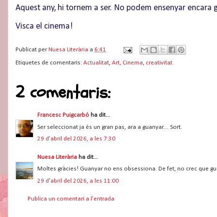
Aquest any, hi tornem a ser. No podem ensenyar encara gai
Visca el cinema!
Publicat per
Nuesa Literària
a
6:41
Etiquetes de comentaris:
Actualitat
,
Art
,
Cinema
,
creativitat
2 comentaris:
Francesc Puigcarbó
ha dit...
Ser seleccionat ja és un gran pas, ara a guanyar.... Sort.
29 d’abril del 2026, a les 7:30
Nuesa Literària
ha dit...
Moltes gràcies! Guanyar no ens obsessiona. De fet, no crec que gua
29 d’abril del 2026, a les 11:00
Publica un comentari a l'entrada