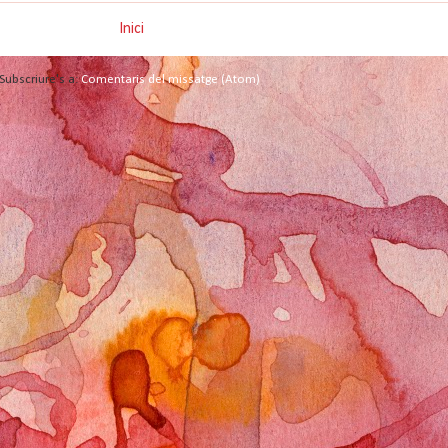
Inici
Subscriure's a:
Comentaris del missatge (Atom)