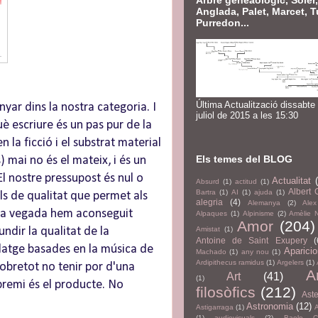
Arbre geneaològic, Soler,
Anglada, Palet, Marcet, T
Purredon...
Última Actualització dissabte
yar dins la nostra categoria. I
juliol de 2015 a les 15:30
uè escriure és un pas pur de la
la ficció i el substrat material
Els temes del BLOG
) mai no és el mateix, i és un
l nostre pressupost és nul o
Actualitat
Absurd
(1)
actitud
(1)
Albert
Bartra
(1)
AI
(1)
ajuda
(1)
lls de qualitat que permet als
alegria
(4)
Alemanya
(2)
Alex
'una vegada hem aconseguit
Alpaques
(1)
Alpinisme
(2)
Amèlie 
Amor
(204)
Amistat
(1)
ndir la qualitat de la
Antoine de Saint Exupery
(
blatge basades en la música de
Aparici
Machado
(1)
any nou
(1)
Ardipithecus ramidus
(1)
Argelers
(1)
 sobretot no tenir por d'una
A
Art
(41)
(1)
 premi és el producte. No
filosòfics
(212)
Aste
Astronomia
(12)
Astigarraga
(1)
(1)
audiovisuals
(2)
Baelo Cl