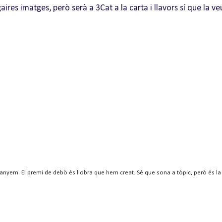
res imatges, però serà a 3Cat a la carta i llavors sí que la ve
nyem. El premi de debò és l'obra que hem creat. Sé que sona a tòpic, però és la r