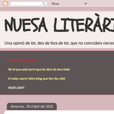
NUESA LITERÀR
Una opinió de tot, des de fora de tot, que no coincideix ne
This BLOG in ENGLISH
Tot el que està escrit aquí és obra de Jere Soler
Si voleu veure l'altre
blog
que tinc feu click:
NUDE LIGHT
dimecres, 29 d’abril del 2026