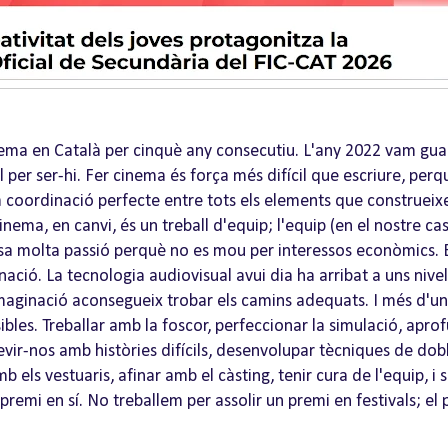
inema en Català per cinquè any consecutiu. L'any 2022 vam guan
 per ser-hi. Fer cinema és força més difícil que escriure, perq
 coordinació perfecte entre tots els elements que construeixen 
inema, en canvi, és un treball d'equip; l'equip (en el nostre cas
posa molta passió perquè no es mou per interessos econòmics. E
ació. La tecnologia audiovisual avui dia ha arribat a uns nive
a imaginació aconsegueix trobar els camins adequats. I més d
es. Treballar amb la foscor, perfeccionar la simulació, aprofu
evir-nos amb històries difícils, desenvolupar tècniques de do
mb els vestuaris, afinar amb el càsting, tenir cura de l'equip, i
remi en sí. No treballem per assolir un premi en festivals; el